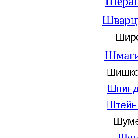
Шераш
Шварц
Широ
Шмаги
Шишко
Шпинд
Штейн
Шуме
Шут