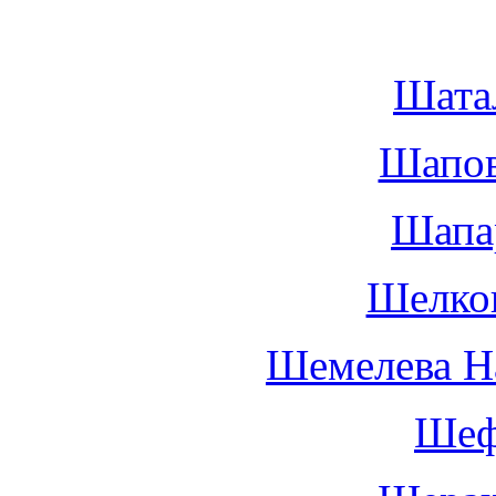
Шата
Шапов
Шапа
Шелко
Шемелева Н
Шеф