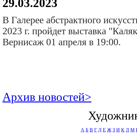
29.03.2023
В Галерее абстрактного искусст
2023 г. пройдет выставка "Каля
Вернисаж 01 апреля в 19:00.
Архив новостей>
Художник
А
Б
В
Г
Д
Е
Ж
З
И
К
Л
М