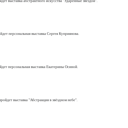
ойдет выставка абстрактного искусства "Ударенные звездой".
ойдет персональная выставка Сергея Куприянова.
ройдет персональная выставка Екатерины Осиной.
 пройдет выставка "Абстракция в звёздном небе".