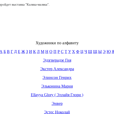
 пройдет выставка "Каляка-маляка".
Художники по алфавиту
А
Б
В
Г
Д
Е
Ж
З
И
К
Л
М
Н
О
П
Р
С
Т
У
Х
Ф
Ц
Ч
Ш
Щ
Ы
Э
Ю
Эдзгверадзе Гия
Экстер Александра
Элинсон Генрих
Эльконина Мария
Ellayya Glory ( Эллайя Глори )
Энвер
Эстес Ноколай