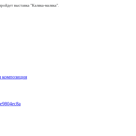
 пройдет выставка "Каляка-маляка".
я композиция
a1e9804ec8a