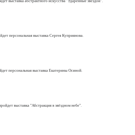
ойдет выставка абстрактного искусства "Ударенные звездой".
ойдет персональная выставка Сергея Куприянова.
ройдет персональная выставка Екатерины Осиной.
 пройдет выставка "Абстракция в звёздном небе".